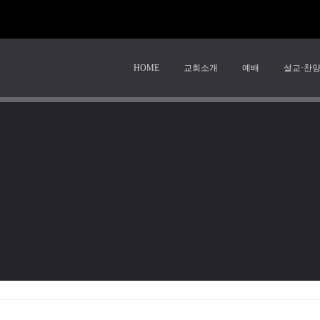
HOME
교회소개
예배
설교·찬
제 목