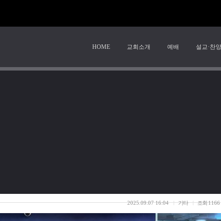
HOME
교회소개
예배
설교·찬
^^
2025.09.07 16:04
기타
조회
1166