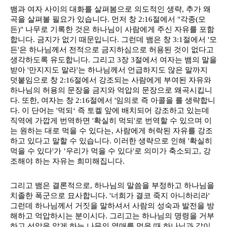
뱀과 여자 사이의 대화를 살펴봄으로 의도적인 생략, 추가 왜
곡을 살펴볼 필요가 있습니다. 먼저 창 2:16절에서 "각종(모
든)" 나무로 기록한 것은 하나님이 사람에게 주신 자유를 포함
합니다. 금지가 없기 때문입니다. 그런데 뱀은 창 3:1절에서 '모
든'은 하나님께서 전적으로 금지하심으로 허용된 것이 없다고 
생각하도록 유도합니다. 그리고 3장 3절에서 여자는 뱀의 말을 
받아 '만지지도 말라'는 하나님께서 언급하지도 않은 말까지 
덧붙임으로 창 2:16절에서 강조되는 사람에게 부여된 자유와 
하나님의 허용의 문장을 금지와 억압의 문장으로 왜곡시킵니
다. 또한, 여자는 창 2:16절에서 '임의로 즉 아콜을 를 생략합니
다. 이 단어는 '먹되‘ 즉 토켈 앞에 배치되어 강조하고 있는데 
직역에 가깝게 번역하면 '확실히 먹되'로 번역할 수 있으며 이
는 원하는 대로 먹을 수 있다는, 사람에게 허락된 자유를 강조
하고 있다고 말할 수 있습니다. 이러한 생략으로 인해 '확실히 
먹을 수 있다'가 ’우리가 먹을 수 있다'로 의미가 축소되고, 강
조해야 하는 자유는 희미해집니다. 
그리고 뱀은 결론적으로, 하나님의 말씀을 부정하고 하나님을 
치졸한 폭군으로 묘사합니다. '너희가 결코 죽지 아니하리라' 
그런데 하나님께서 거짓을 말하셔서 사람의 성숙과 발전을 방
해하고 억압하시는 분이시다. 그리고는 하나님의 명령을 거부
하고 선악을 알게 하는 나무의 열매를 먹을 때 하나님과 같이 