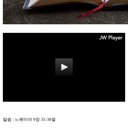
말씀 : 느헤미야 9장 35-38절