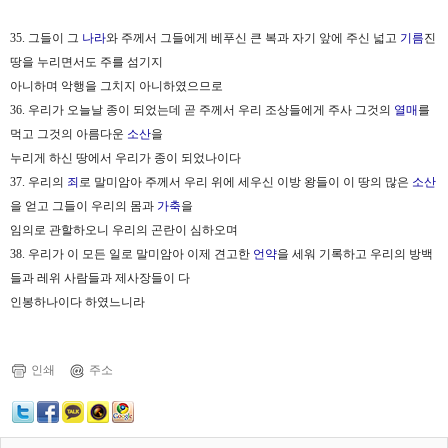
35. 그들이 그
나라
와 주께서 그들에게 베푸신 큰 복과 자기 앞에 주신 넓고
기름
진
땅을 누리면서도 주를 섬기지
아니하며 악행을 그치지 아니하였으므로
36. 우리가 오늘날 종이 되었는데 곧 주께서 우리 조상들에게 주사 그것의
열매
를
먹고 그것의 아름다운
소산
을
누리게 하신 땅에서 우리가 종이 되었나이다
37. 우리의
죄
로 말미암아 주께서 우리 위에 세우신 이방 왕들이 이 땅의 많은
소산
을 얻고 그들이 우리의 몸과
가축
을
임의로 관할하오니 우리의 곤란이 심하오며
38. 우리가 이 모든 일로 말미암아 이제 견고한
언약
을 세워 기록하고 우리의 방백
들과 레위 사람들과 제사장들이 다
인봉하나이다 하였느니라
인쇄
주소