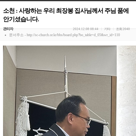
소천 : 사랑하는 우리 최장봉 집사님께서 주님 품에
안기셨습니다.
관리자
2024.12.08 08:44
기타
조회
2040
문서주소 - http://sc-church.or.kr/bbs/board.php?bo_table=d_05&wr_id=110